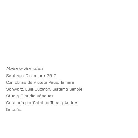
Materia Sensible
Santiago, Diciembre, 2019
Con obras de Violeta Paus, Tamara
Schwarz, Luis Guzmán, Sistema Simple
Studio, Claudia Vásquez.
Curatoría por Catalina Tuca y Andrés
Briceño.
Materia Sensible
es el resultado de la
primera sesión de residencias
antidisciplinares de CABO con la